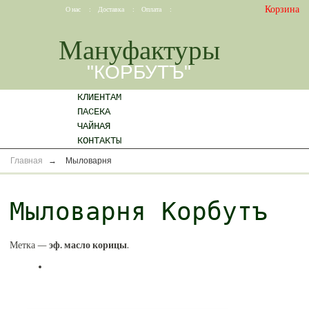
Корзина
О нас
:
Доставка
:
Оплата
:
Мануфактуры
"КОРБУТЪ"
КЛИЕНТАМ
ПАСЕКА
ЧАЙНАЯ
КОНТАКТЫ
Главная
→
Мыловарня
Мыловарня Корбутъ
Метка —
эф. масло корицы
.