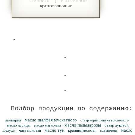
|
СРАВНИТЬ
В ИЗБРАННОЕ!
краткое описание
Подбор продукции по содержанию:
масло шалфея мускатного
ламиария
отвар корня лопуха войлочного
масло пальмарозы
масло корицы
масло магнолии
отвар луковой
масло туи
масло
шелухи
чага молотая
крапива молотая
сок лимона