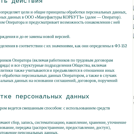
ть действия
определяет цели и общие принципы обработки персональных данных,
ьных данных в ООО
«Мануфактуры
КОРБУТЪ»
(далее
— Оператор).
ом Оператора и предусматривает возможность ознакомления с ней
ерждения и до ее замены новой версией.
деления в соответствии с их значениями, как они определены в ФЗ-152
удников Оператора
(включая
работников по трудовым договорам
ряда) и все структурные подразделения Общества, включая
олитики также учитываются и предъявляются в отношении иных
е обработки персональных данных Оператором, а также в случаях
нальных данных на основании соглашений, договоров, поручений
тке персональных данных
ором ведется смешанным способом: с использованием средств
чают сбор, запись, систематизацию, накопление, хранение, уточнение
зование, передача
(распространение
, предоставление, доступ),
ичтожение персональных данных.