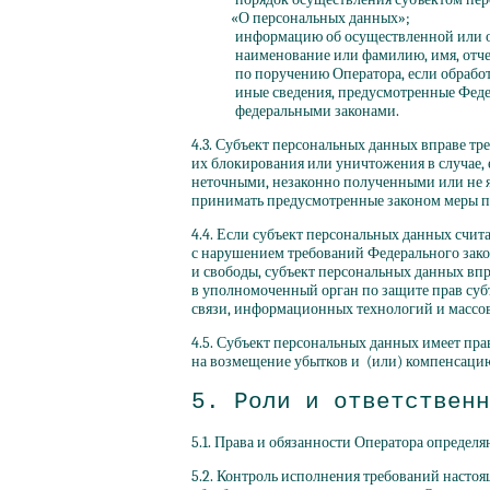
«О
персональных данных»;
информацию об осуществленной или о
наименование или фамилию, имя, отче
по поручению Оператора, если обработ
иные сведения, предусмотренные Фед
федеральными законами.
4.3. Субъект персональных данных вправе тр
их блокирования или уничтожения в случае,
неточными, незаконно полученными или не я
принимать предусмотренные законом меры по
4.4. Если субъект персональных данных счит
с нарушением требований Федерального зак
и свободы, субъект персональных данных впр
в уполномоченный орган по защите прав су
связи, информационных технологий и массо
4.5. Субъект персональных данных имеет прав
на возмещение убытков и
(или
) компенсацию
5. Роли и ответственн
5.1. Права и обязанности Оператора опреде
5.2. Контроль исполнения требований насто