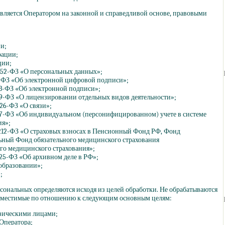
твляется Оператором на законной и справедливой основе, правовыми
и;
рации;
ции;
152-ФЗ
«О
персональных данных»;
1-ФЗ
«Об
электронной цифровой подписи»;
63-ФЗ
«Об
электронной подписи»;
99-ФЗ
«О
лицензировании отдельных видов деятельности»;
126-ФЗ
«О
связи»;
27-ФЗ
«Об
индивидуальном
(персонифицированном
) учете в системе
ия»;
212-ФЗ
«О
страховых взносах в Пенсионный Фонд РФ, Фонд
ьный Фонд обязательного медицинского страхования
го медицинского страхования»;
125-ФЗ
«Об
архивном деле в РФ»;
образовании»;
;
сональных определяются исходя из целей обработки. Не обрабатываются
овместимые по отношению к следующим основным целям:
зическими лицами;
Оператора;