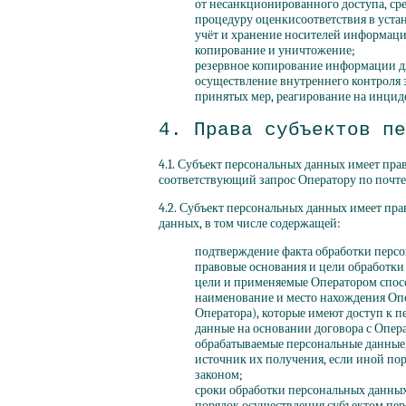
от несанкционированного доступа, с
процедуру оценкисоответствия в уста
учёт и хранение носителей информац
копирование и уничтожение;
резервное копирование информации д
осуществление внутреннего контроля 
принятых мер, реагирование на инцид
4. Права субъектов пе
4.1. Субъект персональных данных имеет пра
соответствующий запрос Оператору по почте
4.2. Субъект персональных данных имеет пр
данных, в том числе содержащей:
подтверждение факта обработки перс
правовые основания и цели обработки
цели и применяемые Оператором спос
наименование и место нахождения Опе
Оператора), которые имеют доступ к 
данные на основании договора с Опер
обрабатываемые персональные данные,
источник их получения, если иной по
законом;
сроки обработки персональных данных,
порядок осуществления субъектом пе