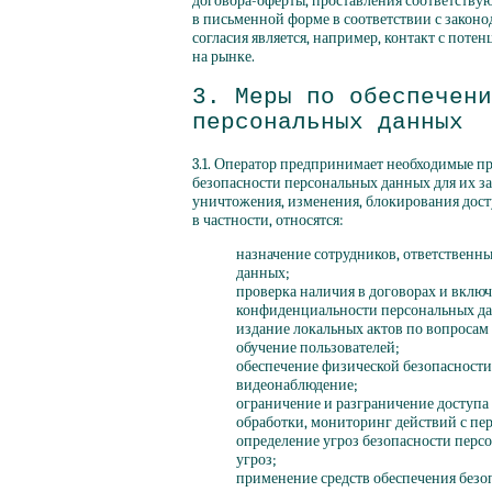
договора-оферты, проставления соответству
в письменной форме в соответствии с закон
согласия является, например, контакт с пот
на рынке.
3. Меры по обеспечени
персональных данных
3.1. Оператор предпринимает необходимые п
безопасности персональных данных для их 
уничтожения, изменения, блокирования дост
в частности, относятся:
назначение сотрудников, ответственн
данных;
проверка наличия в договорах и вклю
конфиденциальности персональных д
издание локальных актов по вопросам
обучение пользователей;
обеспечение физической безопасности
видеонаблюдение;
ограничение и разграничение доступа
обработки, мониторинг действий с п
определение угроз безопасности перс
угроз;
применение средств обеспечения безо