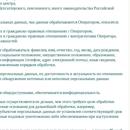
о центра;
ухгалтерского, пенсионного, иного законодательства Российской
нальных данных, чьи данные обрабатываются Оператором, относятся:
ых и гражданско-правовых отношениях с Оператором;
ых и гражданско-правовых отношениях с контрагентами Оператора;
олжностей.
 обрабатываться: фамилия, имя, отчество; год, месяц, дата рождения;
; социальное положение; имущественное положение; образование;
ая информация
(телефон
, адрес электронной почты), иные сведения,
новленным порядком обработки.
 персональных данных, их достаточность и актуальность по отношению
ри обнаружении неточных или неполных персональных данных
ся общедоступными, обеспечивается конфиденциальность.
ных осуществляются не дольше, чем этого требуют цели обработки
онные основания для дальнейшей обработки, например,
субъектом персональных данных не установлен соответствующий срок
нные подлежат уничтожению либо обезличиванию при наступлении