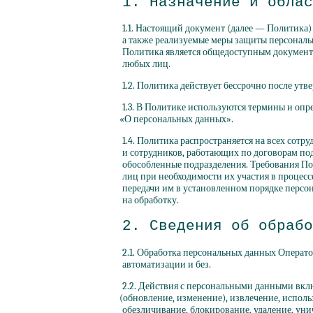
1. Назначение и облас
1.1. Настоящий документ
(далее
— Политика) 
а также реализуемые меры защиты персонал
Политика является общедоступным документ
любых лиц.
1.2. Политика действует бессрочно после утв
1.3. В Политике используются термины и опре
«О
персональных данных».
1.4. Политика распространяется на всех сотр
и сотрудников, работающих по договорам под
обособленные подразделения. Требования П
лиц при необходимости их участия в процесс
передачи им в установленном порядке персо
на обработку.
2. Сведения об обрабо
2.1. Обработка персональных данных Операт
автоматизации и без.
2.2. Действия с персональными данными вклю
(обновление
, изменение), извлечение, исполь
обезличивание, блокирование, удаление, ун