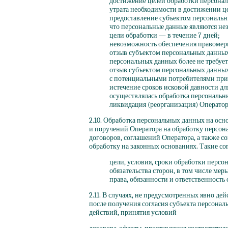
достижение целей обработки персонал
утрата необходимости в достижении ц
предоставление субъектом персональн
что персональные данные являются не
цели обработки — в течение 7 дней;
невозможность обеспечения правомерн
отзыв субъектом персональных данных
персональных данных более не требует
отзыв субъектом персональных данных
с потенциальными потребителями при 
истечение сроков исковой давности дл
осуществлялась обработка персональн
ликвидация
(реорганизация
) Оператор
2.10. Обработка персональных данных на ос
и поручений Оператора на обработку персона
договоров, соглашений Оператора, а также с
обработку на законных основаниях. Такие сог
цели, условия, сроки обработки персо
обязательства сторон, в том числе ме
права, обязанности и ответственность
2.11. В случаях, не предусмотренных явно д
после получения согласия субъекта персона
действий, принятия условий