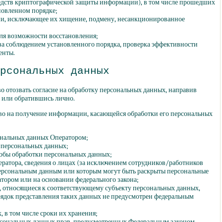
редств криптографической защиты информации), в том числе прошедших
новленном порядке;
ии, исключающее их хищение, подмену, несанкционированное
ля возможности восстановления;
за соблюдением установленного порядка, проверка эффективности
енты.
рсональных данных
во отозвать согласие на обработку персональных данных, направив
 или обратившись лично.
аво на получение информации, касающейся обработки его персональных
ональных данных Оператором;
 персональных данных;
обы обработки персональных данных;
ратора, сведения о лицах
(за
исключением сотрудников/работников
персональным данным или которым могут быть раскрыты персональные
атором или на основании федерального закона;
 относящиеся к соответствующему субъекту персональных данных,
рядок представления таких данных не предусмотрен федеральным
 в том числе сроки их хранения;
рсональных данных прав, предусмотренных Федеральным законом