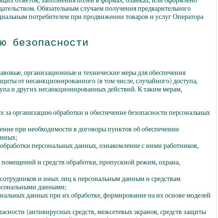
ющих отметок, заполнения полей в формах, бланках, или оформлено
одательством. Обязательным случаем получения предварительного
енциальным потребителем при продвижении товаров и услуг Оператора
ю безопасности
равовые, организационные и технические меры для обеспечения
защиты от несанкционированного
(в
том числе, случайного) доступа,
упа и других несанкционированных действий. К таким мерам,
ых за организацию обработки и обеспечение безопасности персональных
чение при необходимости в договоры пунктов об обеспечении
анных;
 обработки персональных данных, ознакомление с ними работников,
 помещений и средств обработки, пропускной режим, охрана,
 сотрудников и иных лиц к персональным данным и средствам
ерсональными данными;
ональных данных при их обработке, формирование на их основе моделей
пасности
(антивирусных
средств, межсетевых экранов, средств защиты