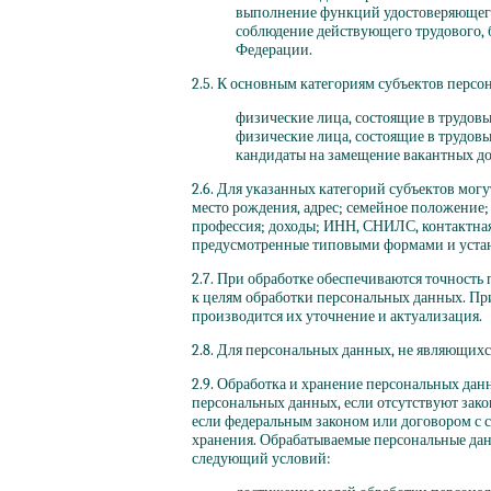
выполнение функций удостоверяющег
соблюдение действующего трудового, б
Федерации.
2.5. К основным категориям субъектов персо
физические лица, состоящие в трудов
физические лица, состоящие в трудов
кандидаты на замещение вакантных д
2.6. Для указанных категорий субъектов могут
место рождения, адрес; семейное положение
профессия; доходы; ИНН, СНИЛС, контактн
предусмотренные типовыми формами и уста
2.7. При обработке обеспечиваются точность
к целям обработки персональных данных. П
производится их уточнение и актуализация.
2.8. Для персональных данных, не являющих
2.9. Обработка и хранение персональных дан
персональных данных, если отсутствуют зак
если федеральным законом или договором с 
хранения. Обрабатываемые персональные да
следующий условий: