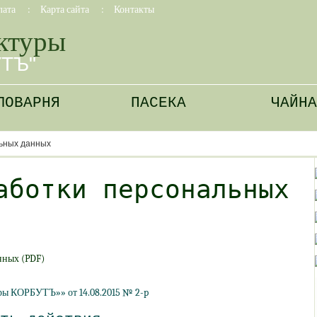
лата
:
Карта сайта
:
Контакты
ктуры
УТЪ"
ЛОВАРНЯ
ПАСЕКА
ЧАЙНА
ьных данных
аботки персональных
нных
(PDF
)
ры
КОРБУТЪ»» от 14.08.2015 № 2-p