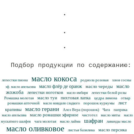
Подбор продукции по содержанию:
масло кокоса
лепестки пиона
родиола розовая
хвоя сосны
масло
масло флёр де оранж
масло череды
эф. масло апельсина
жожоба
лепестки ноготков
лепестки белой розы
масло имбиря
масло туи
пихтовая лапка
Ромашка молотая
цедра лимона
отвар
лист
ромашки аптечной
порошок куркумы
масло миндаля сладкого
масло герани
крапивы
Алоэ Вера (порошок)
Чага
паприка
масло ромашки эфирное
чистотел
масло мяты
масло апельсина
масло
шафран
чага молотая
масло лайма
лаванды масло
мускатного шалфея
масло оливковое
масло персика
листья базилика