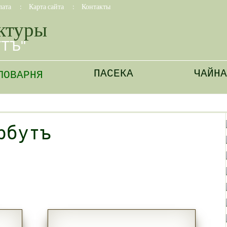
лата
:
Карта сайта
:
Контакты
ктуры
УТЪ"
ПАСЕКА
ЧАЙНА
ЛОВАРНЯ
рбутъ