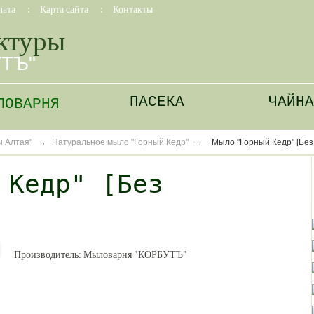
лата
:
Карта сайта
:
Контакты
ктуры
УТЪ"
ПАСЕКА
ЧАЙНА
ЛОВАРНЯ
 Алтая"
→
Натуральное мыло "Горный Кедр"
→
Мыло "Горный Кедр" [Без
 Кедр" [Без
Производитель:
Мыловарня "КОРБУТЪ"