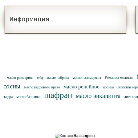
Информация
масло розмарина
мёд
масло чабреца
масло пальмарозы
Ромашка молотая
сосны
масло репейное
масло кедрового ореха
корица
лепестки гер
шафран
масло эвкалипта
кедра
масло базилика
лист кр
Наш адрес: