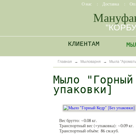
О нас
:
Доставка
:
Оп
Мануфа
"КОРБ
КЛИЕНТАМ
МЫ
Главная
→
Мыловарня
→
Мыла "Ароматы
Мыло "Горный
упаковки]
Вес брутто: ~
0.08
кг.
Транспортный вес (+упаковка): ~
0.09
кг.
Транспортный объём: 86 см.куб.