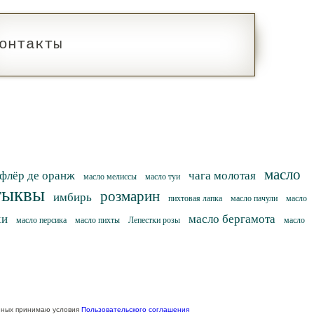
онтакты
масло
флёр де оранж
чага молотая
масло мелиссы
масло туи
тыквы
розмарин
имбирь
пихтовая лапка
масло пачули
масло
хи
масло бергамота
масло персика
масло пихты
Лепестки розы
масло
нных принимаю условия
Пользовательского соглашения