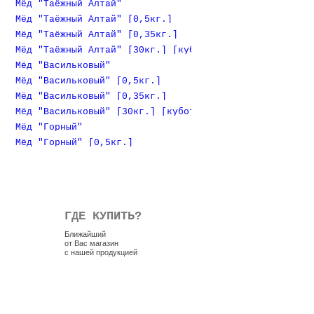
Мёд "Таёжный Алтай"
Мёд "Таёжный Алтай" [0,5кг.]
Мёд "Таёжный Алтай" [0,35кг.]
Мёд "Таёжный Алтай" [30кг.] [куботейнер]
Мёд "Васильковый"
Мёд "Васильковый" [0,5кг.]
Мёд "Васильковый" [0,35кг.]
Мёд "Васильковый" [30кг.] [куботейнер]
Мёд "Горный"
Мёд "Горный" [0,5кг.]
ГДЕ КУПИТЬ?
Ближайший
от Вас магазин
с нашей продукцией