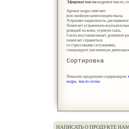
Эфирные масла:
кедровое масло, с
Аромат кедра смягчает
всю хвойную композицию мыла.
Устроняет нервозность, растеряннос
Помогает устранению воспалитель
реакций на коже, угревую сыпь.
Сосна восстанавливает душевное ра
помогает справиться
со стрессовыми ситуациями,
стимулирует умственную деятельно
Сортировка
Показать продукцию содержащую:
кедра
,
масло сосны
НАПИСАТЬ О ПРОДУКТЕ НАМ