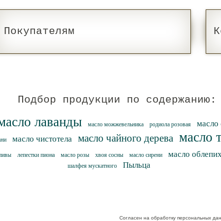
Покупателям
К
Подбор продукции по содержанию:
масло лаванды
масло 
масло можжевельника
родиола розовая
масло 
масло чайного дерева
масло чистотела
ани
масло облепи
апивы
лепестки пиона
масло розы
хвоя сосны
масло сирени
Пыльца
шалфея мускатного
Согласен на обработку персональных да