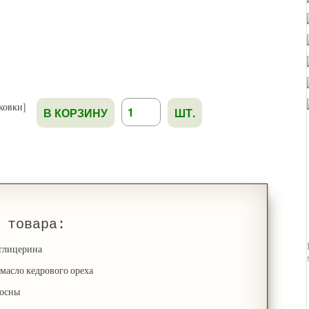
В КОРЗИНУ
ШТ.
 товара:
 глицерина
 масло кедрового ореха
сосны