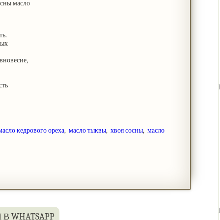
осны масло
ть.
ных
вновесие,
сть
масло кедрового ореха
,
масло тыквы
,
хвоя сосны
,
масло
 В WHATSAPP