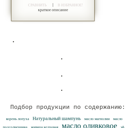
|
СРАВНИТЬ
В ИЗБРАННОЕ!
краткое описание
Подбор продукции по содержанию:
Натуральный шампунь
корень лопуха
масло магнолии
масло
масло оливковое
подсолнечника
живица кедровая
эф.