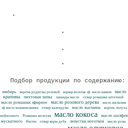
Подбор продукции по содержанию:
масло
имбирь
корень родиолы розовой
корица молотая эф. масло ванили
крапивы
пихтовая лапка
лаванды масло
отвар ромашки аптечной
масло розового дерева
масло ромашки эфирное
масло апельсина
масло жасмина
отвар календулы
корень лопуха
эф масло можжевельника
масло кокоса
масло шалфея
войлочного
Ромашка молотая
мускатного
лепестки ноготков
отвар коры дуба
масло розы
Настои
масло оливковое