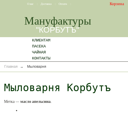
Корзина
О нас
:
Доставка
:
Оплата
:
Мануфактуры
"КОРБУТЪ"
КЛИЕНТАМ
ПАСЕКА
ЧАЙНАЯ
КОНТАКТЫ
Главная
→
Мыловарня
Мыловарня Корбутъ
Метка —
масло апельсина
.