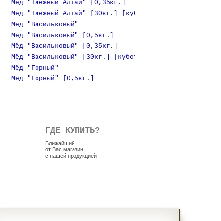
Мёд "Таёжный Алтай" [0,35кг.]
Мёд "Таёжный Алтай" [30кг.] [куботейнер]
Мёд "Васильковый"
Мёд "Васильковый" [0,5кг.]
Мёд "Васильковый" [0,35кг.]
Мёд "Васильковый" [30кг.] [куботейнер]
Мёд "Горный"
Мёд "Горный" [0,5кг.]
ГДЕ КУПИТЬ?
Ближайший
от Вас магазин
с нашей продукцией