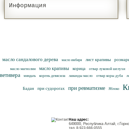
Информация
масло сандалового дерева
лист крапивы
розмар
масло имбиря
масло крапивы
корица
масло магнолии
отвар луковой шелухи
ветивера
корень девясила
лаванды масло
отвар коры дуба
миндаль
л
К
при ревматизме
Бадан
при судорогах
Яблоко
Наш адрес:
649000, Республика Алтай, г.Горн
тел. 8-923-666-0555