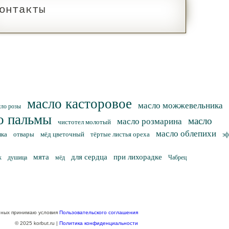
онтакты
масло касторовое
масло можжевельника
сло розы
о пальмы
масло
масло розмарина
чистотел молотый
масло облепихи
лка
отвары
мёд цветочный
тёртые листья ореха
эф
мята
для сердца
при лихорадке
к
душица
мёд
Чабрец
нных принимаю условия
Пользовательского соглашения
© 2025 korbut.ru |
Политика конфиденциальности