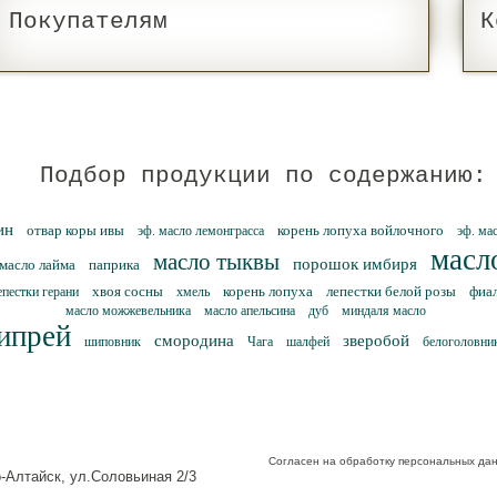
Покупателям
К
Подбор продукции по содержанию:
ин
отвар коры ивы
корень лопуха войлочного
эф. масло лемонграсса
эф. ма
масл
масло тыквы
порошок имбиря
масло лайма
паприка
хвоя сосны
корень лопуха
лепестки белой розы
фиа
епестки герани
хмель
масло можжевельника
масло апельсина
дуб
миндаля масло
ипрей
смородина
зверобой
шиповник
Чага
шалфей
белоголовни
Согласен на обработку персональных да
о-Алтайск, ул.Соловьиная 2/3