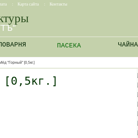
лата
:
Карта сайта
:
Контакты
ктуры
УТЪ"
ЛОВАРНЯ
ЧАЙНА
ПАСЕКА
Мёд "Горный" [0,5кг.]
 [0,5кг.]