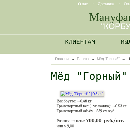
О нас
:
Доставка
:
Оп
Мануфа
"КОРБ
КЛИЕНТАМ
МЫ
Главная
→
Пасека
→
Мёд "Горный"
→
Мёд "Горный"
Вес брутто: ~
0.48
кг.
Транспортный вес (+упаковка): ~
0.53
кг.
Транспортный объём: 539 см.куб.
700,00 руб./шт.
Розничная цена:
или $ 9,00