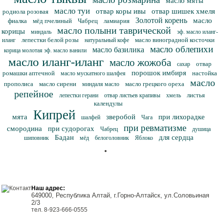
масло мяты
масло туи
отвар коры ивы
отвар шишек хмеля
родиола розовая
Золотой корень
масло
фиалка
мёд пчелиный
Чабрец
ламиария
масло полыни таврической
корицы
миндаль
эф. масло иланг-
лепестки белой розы
масло виноградной косточки
иланг
натуральный кофе
масло облепихи
масло базилика
корица молотая эф. масло ванили
масло иланг-иланг
масло жожоба
отвар
сахар
порошок имбиря
ромашки аптечной
настойка
масло мускатного шалфея
масло
прополиса
масло сирени
масло грецкого ореха
миндаля масло
репейное
листья
лепестки герани
отвар листьев крапивы
хмель
календулы
Кипрей
мята
зверобой
при лихорадке
шалфей
Чага
при ревматизме
смородина
при судорогах
Чабрец
душица
Бадан
для сердца
шиповник
мёд
белоголовник
Яблоко
Наш адрес:
649000, Республика Алтай, г.Горно-Алтайск, ул.Соловьиная
2/3
тел. 8-923-666-0555