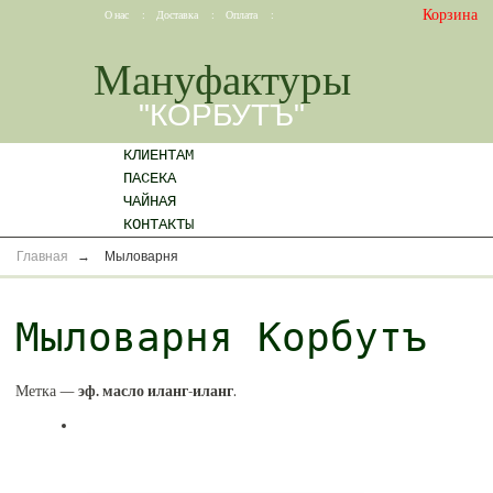
Корзина
О нас
:
Доставка
:
Оплата
:
Мануфактуры
"КОРБУТЪ"
КЛИЕНТАМ
ПАСЕКА
ЧАЙНАЯ
КОНТАКТЫ
Главная
→
Мыловарня
Мыловарня Корбутъ
Метка —
эф. масло иланг-иланг
.