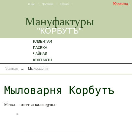
Корзина
О нас
:
Доставка
:
Оплата
:
Мануфактуры
"КОРБУТЪ"
КЛИЕНТАМ
ПАСЕКА
ЧАЙНАЯ
КОНТАКТЫ
Главная
→
Мыловарня
Мыловарня Корбутъ
Метка —
листья календулы
.