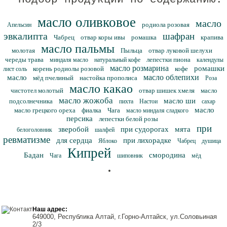
масло оливковое
масло
родиола розовая
Апельсин
эвкалипта
шафран
Чабрец
отвар коры ивы
ромашка
крапива
масло пальмы
молотая
Пыльца
отвар луковой шелухи
череды трава
лепестки пиона
миндаля масло
натуральный кофе
календулы
масло розмарина
ромашки
корень родиолы розовой
кофе
лист соль
масло облепихи
масло
мёд пчелиный
настойка прополиса
Роза
масло какао
чистотел молотый
отвар шишек хмеля
масло
масло жожоба
масло ши
подсолнечника
пихта
Настои
сахар
масло
масло грецкого ореха
фиалка
Чага
масло миндаля сладкого
персика
лепестки белой розы
при
зверобой
при судорогах
мята
белоголовник
шалфей
ревматизме
для сердца
при лихорадке
Яблоко
Чабрец
душица
Кипрей
Бадан
смородина
Чага
шиповник
мёд
Наш адрес:
649000, Республика Алтай, г.Горно-Алтайск, ул.Соловьиная
2/3