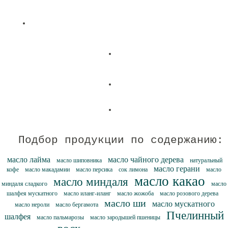
Подбор продукции по содержанию:
масло лайма
масло чайного дерева
масло шиповника
натуральный
масло герани
кофе
масло макадамии
масло персика
сок лимона
масло
масло какао
масло миндаля
миндаля сладкого
масло
шалфея мускатного
масло иланг-иланг
масло жожоба
масло розового дерева
масло ши
масло мускатного
масло нероли
масло бергамота
Пчелинный
шалфея
масло пальмарозы
масло зародышей пшеницы