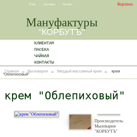
Корзина
О нас
:
Доставка
:
Оплата
:
Мануфактуры
"КОРБУТЪ"
КЛИЕНТАМ
ПАСЕКА
ЧАЙНАЯ
КОНТАКТЫ
Главная
→
Мыловарня
→
Твёрдый массажный крем
→
крем
"Облепиховый"
крем "Облепиховый"
Производитель:
Мыловарня
"КОРБУТЪ"