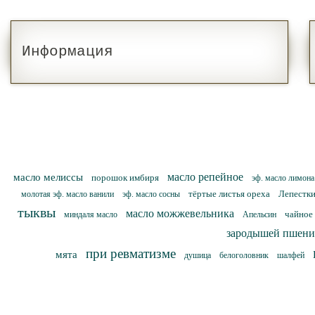
Информация
масло репейное
масло мелиссы
порошок имбиря
эф. масло лимона
тёртые листья ореха
Лепестки
молотая эф. масло ванили
эф. масло сосны
тыквы
масло можжевельника
чайное
миндаля масло
Апельсин
зародышей пшен
при ревматизме
мята
душица
белоголовник
шалфей