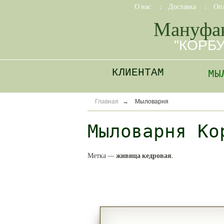
О нас
:
Доставка
:
Оп
Мануфа
"КОРБ
КЛИЕНТАМ
МЫ
Главная
→
Мыловарня
Мыловарня Ко
Метка —
живица кедровая
.