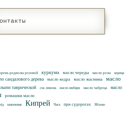
онтакты
куркума
масло череды
орень родиолы розовой
масло розы
корица
масло
ло сандалового дерева
масло кедра
масло жасмина
олыни таврической
масло
масло чабреца
сок лимона
масло имбиря
ы
ромашки масло
Кипрей
при судорогах
мёд
шиповник
Чага
Яблоко