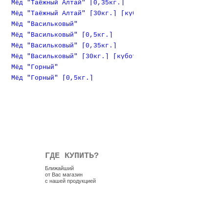
Мёд "Таёжный Алтай" [0,35кг.]
Мёд "Таёжный Алтай" [30кг.] [куботейнер]
Мёд "Васильковый"
Мёд "Васильковый" [0,5кг.]
Мёд "Васильковый" [0,35кг.]
Мёд "Васильковый" [30кг.] [куботейнер]
Мёд "Горный"
Мёд "Горный" [0,5кг.]
ГДЕ КУПИТЬ?
Ближайший
от Вас магазин
с нашей продукцией