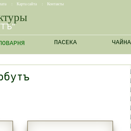
лата
:
Карта сайта
:
Контакты
ктуры
УТЪ"
ПАСЕКА
ЧАЙНА
ЛОВАРНЯ
рбутъ