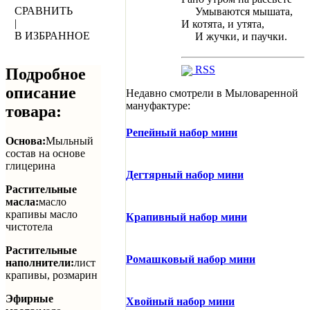
СРАВНИТЬ
Умываются мышата,
|
И котята, и утята,
В ИЗБРАННОЕ
И жучки, и паучки.
RSS
Подробное
описание
Недавно смотрели в Мыловаренной
мануфактуре:
товара:
Репейный набор мини
Основа:
Мыльный
состав на основе
глицерина
Дегтярный набор мини
Растительные
масла:
масло
крапивы масло
Крапивный набор мини
чистотела
Растительные
Ромашковый набор мини
наполнители:
лист
крапивы, розмарин
Эфирные
Хвойный набор мини