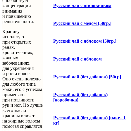
способствует
Русский чай с шиповником
концентрации
внимания
и повышению
решительности.
Русский чай с мёдом [50гр.]
Крапиву
используют
Русский чай с яблоком [50гр.]
при открытых
ранах,
кровотечениях,
кожных
Русский чай с яблоком
заболеваниях,
для укрепления
и роста волос.
Русский чай (без добавок) [50гр]
Оно очень полезно
для любого типа
кожи, его с успехом
применяют
Русский чай (без добавок)
при потливости
[коробочка]
рук и ног. Но лучше
всего масло
крапивы влияет
Русский чай (без добавок) [пакет 1
на жирные волосы
кг]
помогая справлятся