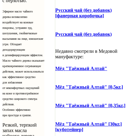
с перхотью.
Русский чай (без добавок)
Эфирное масло чайного
[фанерная коробочка]
дерева великолепно
воздействует на кожные
покровы, устраняя зуд,
шелушения, гнойничковые
Русский чай (без добавок)
высыпания на лице, юношеские
угри. Обладает
дезодорирующим
Недавно смотрели в Медовой
и
дезинфицирующим
эффектом.
мануфактуре:
Масло чайного дерева оказывает
кратковременное согревающее
Мёд "Таёжный Алтай"
действие, может использоваться
как эффективное средство
для избавления
Мёд "Таёжный Алтай" [0,5кг.]
от некомфортных ощущений
на коже и противогрибковое
средство широкого спектра
действия.
Мёд "Таёжный Алтай" [0,35кг.]
Особенно эффективно
при простуде и гриппе.
Мёд "Таёжный Алтай" [30кг.]
Резкий, терпкий
[куботейнер]
запах масла
чайного дерева,