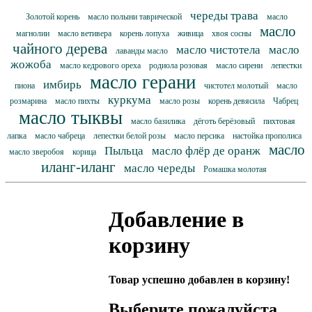
череды трава
Золотой корень
масло полыни таврической
масло
масло
магнолии
масло ветивера
корень лопуха
живица
хвоя сосны
чайного дерева
масло чистотела
масло
лаванды масло
жожоба
масло кедрового ореха
родиола розовая
масло сирени
лепестки
масло герани
имбирь
пиона
чистотел молотый
масло
куркума
розмарина
масло пихты
масло розы
корень девясила
Чабрец
масло тыквы
масло базилика
дёготь берёзовый
пихтовая
лапка
масло чабреца
лепестки белой розы
масло персика
настойка прополиса
масло
Пыльца
масло флёр де оранж
масло зверобоя
корица
иланг-иланг
масло череды
Ромашка молотая
Добавление в
корзину
Товар успешно добавлен в корзину!
Выберите пожалуйста