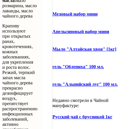
масла:
мало
розмарина, масло
лаванды, масло
Медовый набор мини
чайного дерева
Крапиву
используют
Апельсиновый набор мини
при открытых
ранах,
кровотечениях,
Мыло "Алтайская хвоя" [1кг]
кожных
заболеваниях,
для укрепления
гель "Облепиха" 100 мл.
и роста волос.
Резкий, терпкий
запах масла
чайного дерева
гель "Альпийский луг" 100 мл.
прекрасно
дезинфицирует
воздух,
Недавно смотрели в Чайной
препятствует
мануфактуре:
распространению
инфекционных
Русский чай с брусникой 1кг
заболеваний,
активно