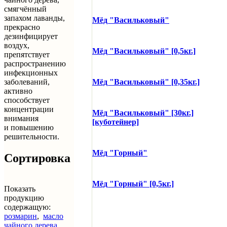
смягчённый
запахом лаванды,
Мёд "Васильковый"
прекрасно
дезинфицирует
воздух,
Мёд "Васильковый" [0,5кг.]
препятствует
распространению
инфекционных
заболеваний,
Мёд "Васильковый" [0,35кг.]
активно
способствует
концентрации
Мёд "Васильковый" [30кг.]
внимания
[куботейнер]
и повышению
решительности.
Мёд "Горный"
Сортировка
Мёд "Горный" [0,5кг.]
Показать
продукцию
содержащую:
розмарин
,
масло
чайного дерева
,