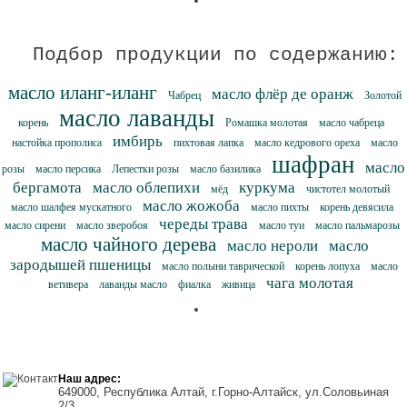
Подбор продукции по содержанию:
масло иланг-иланг
масло флёр де оранж
Чабрец
Золотой
масло лаванды
корень
Ромашка молотая
масло чабреца
имбирь
настойка прополиса
пихтовая лапка
масло кедрового ореха
масло
шафран
масло
розы
масло персика
Лепестки розы
масло базилика
бергамота
масло облепихи
куркума
мёд
чистотел молотый
масло жожоба
масло шалфея мускатного
масло пихты
корень девясила
череды трава
масло сирени
масло зверобоя
масло туи
масло пальмарозы
масло чайного дерева
масло нероли
масло
зародышей пшеницы
масло полыни таврической
корень лопуха
масло
чага молотая
ветивера
лаванды масло
фиалка
живица
Наш адрес:
649000, Республика Алтай, г.Горно-Алтайск, ул.Соловьиная
2/3