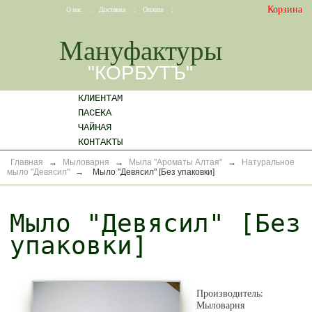
Корзина
О нас
:
Доставка
:
Оплата
:
Мануфактуры
"КОРБУТЪ"
КЛИЕНТАМ
ПАСЕКА
ЧАЙНАЯ
КОНТАКТЫ
Главная
→
Мыловарня
→
Мыла "Ароматы Алтая"
→
Натуральное
мыло "Девясил"
→
Мыло "Девясил" [Без упаковки]
Мыло "Девясил" [Без
упаковки]
Производитель:
Мыловарня