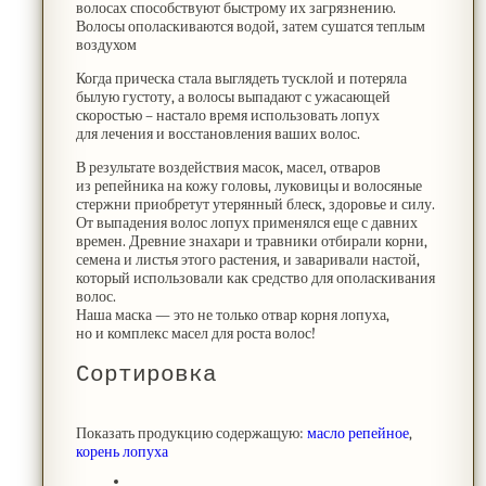
волосах способствуют быстрому их загрязнению.
Волосы ополаскиваются водой, затем сушатся теплым
воздухом
Когда прическа стала выглядеть тусклой и потеряла
былую густоту, а волосы выпадают с ужасающей
скоростью – настало время использовать лопух
для лечения и восстановления ваших волос.
В результате воздействия масок, масел, отваров
из репейника на кожу головы, луковицы и волосяные
стержни приобретут утерянный блеск, здоровье и силу.
От выпадения волос лопух применялся еще с давних
времен. Древние знахари и травники отбирали корни,
семена и листья этого растения, и заваривали настой,
который использовали как средство для ополаскивания
волос.
Наша маска — это не только отвар корня лопуха,
но и комплекс масел для роста волос!
Сортировка
Показать продукцию содержащую:
масло репейное
,
корень лопуха