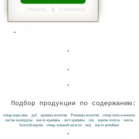
|
СРАВНИТЬ
В ИЗБРАННОЕ
Подбор продукции по содержанию:
отвар коры ивы
дуб
крапива молотая
Ромашка молотая
отвар мать-и-мачехи
листья календулы
масло крапивы
лист крапивы
лук
корень лопуха
хмель
Золотой корень
отвар луковой шелухи
мёд
масло репейное