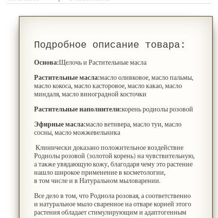
Подробное описание товара:
Основа:
Щелочь и Растительные масла
Растительные масла:
масло оливковое, масло пальмы,
масло кокоса, масло касторовое, масло какао, масло
миндаля, масло виноградной косточки
Растительные наполнители:
корень родиолы розовой
Эфирные масла:
масло ветивера, масло туи, масло
сосны, масло можжевельника
Клинически доказано положительное воздействие
Родиолы розовой
(золотой
корень) на чувствительную,
а также увядающую кожу, благодаря чему это растение
нашло широкое применение в косметологии,
в том числе и в Натуральном мыловарении.
Все дело в том, что Родиола розовая, а соответственно
и натуральное мыло сваренное на отваре корней этого
растения обладает стимулирующим и адаптогенным