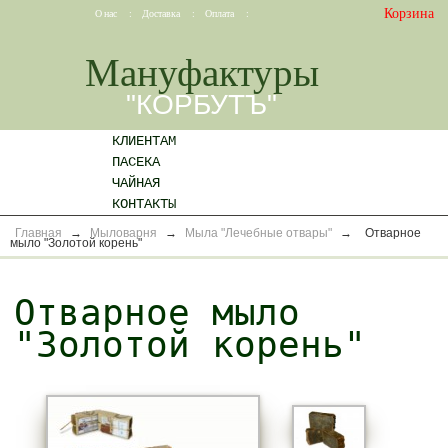
Корзина
О нас
:
Доставка
:
Оплата
:
Мануфактуры
"КОРБУТЪ"
КЛИЕНТАМ
ПАСЕКА
ЧАЙНАЯ
КОНТАКТЫ
Главная
→
Мыловарня
→
Мыла "Лечебные отвары"
→
Отварное
мыло "Золотой корень"
Отварное мыло
"Золотой корень"