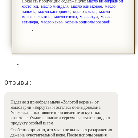
Показать продукцию содержащую:
масло виноградной
косточки
,
масло миндаля
,
масло оливковое
,
масло
пальмы
,
масло касторовое
,
масло кокоса
,
масло
можжевельника
,
масло сосны
,
масло туи
,
масло
ветивера
,
масло какао
,
корень родиолы розовой
Отзывы:
Недавно я приобрела мыло «Золотой корень» от
мыловарни «Корбутъ» и осталась очень довольна.
Упаковка — настоящее произведение искусства:
крафтовая бумага, шпагат и сургучная печать придают
продукту особый шарм.
Особенно приятно, что мыло не вызывает раздражения
даже на чувствительной коже.
После использования