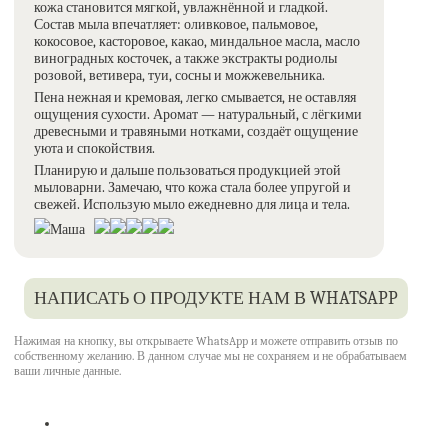
кожа становится мягкой, увлажнённой и гладкой.
Состав мыла впечатляет: оливковое, пальмовое,
кокосовое, касторовое, какао, миндальное масла, масло
виноградных косточек, а также экстракты родиолы
розовой, ветивера, туи, сосны и можжевельника.
Пена нежная и кремовая, легко смывается, не оставляя
ощущения сухости.
Аромат — натуральный, с лёгкими
древесными и травяными нотками, создаёт ощущение
уюта и спокойствия.
Планирую и дальше пользоваться продукцией этой
мыловарни.
Замечаю, что кожа стала более упругой и
свежей.
Использую мыло ежедневно для лица и тела.
Маша
НАПИСАТЬ О ПРОДУКТЕ НАМ В WHATSAPP
Нажимая на кнопку, вы открываете WhatsApp и можете отправить отзыв по
собственному желанию. В данном случае мы не сохраняем и не обрабатываем
ваши личные данные.