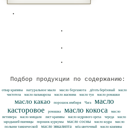
Подбор продукции по содержанию:
натуральное мыло
масло бергамота
отвар крапивы
дёготь берёзовый
масло
чистотела
масло пальмарозы
масло жасмина
масло туи
масло ромашки
масло
масло какао
порошок имбиря
Чага
касторовое
масло кокоса
масло
ромашка
ветивера
масло миндаля
лист крапивы
масло кедрового ореха
череда
масло
масло сосны
масло
зародышей пшеницы
порошок куркумы
масло кедра
масло эвкалипта
полыни таврической
мёд цветочный
масло крапивы